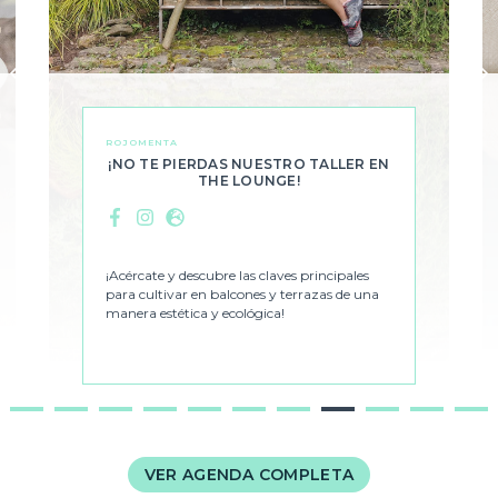
ROJOMENTA
¡NO TE PIERDAS NUESTRO TALLER EN
THE LOUNGE!
Facebook
Instagram
Web
¡Acércate y descubre las claves principales
para cultivar en balcones y terrazas de una
manera estética y ecológica!
1
2
3
4
5
6
7
8
9
10
11
VER AGENDA COMPLETA