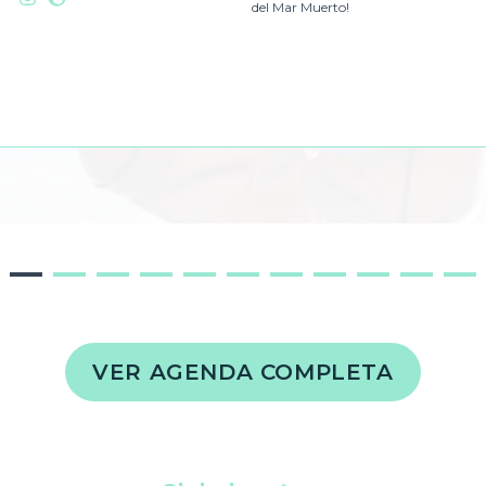
del Mar Muerto!
1
2
3
4
5
6
7
8
9
10
11
VER AGENDA COMPLETA