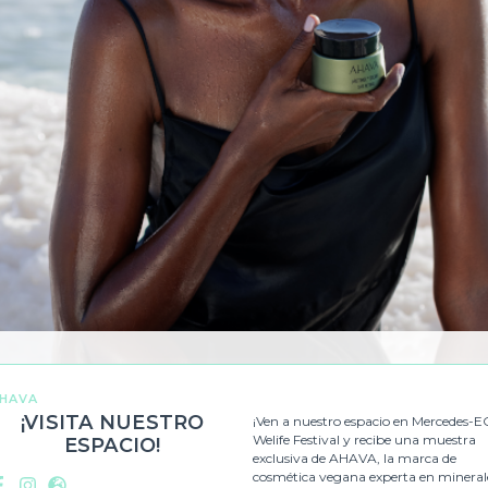
HAVA
¡VISITA NUESTRO
¡Ven a nuestro espacio en Mercedes-E
Welife Festival y recibe una muestra
ESPACIO!
exclusiva de AHAVA, la marca de
cosmética vegana experta en mineral
Facebook
Instagram
Web