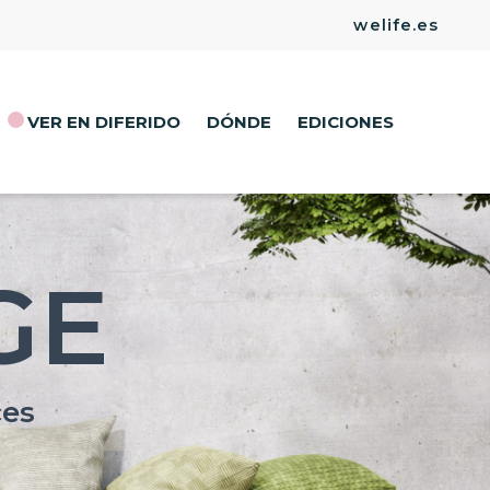
welife.es
VER EN DIFERIDO
DÓNDE
EDICIONES
F
T
GE
P
L
ces