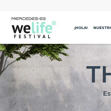
¡HOLA!
NUESTR
T
Es