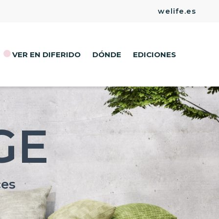
welife.es
VER EN DIFERIDO
DÓNDE
EDICIONES
F
T
GE
P
L
ces