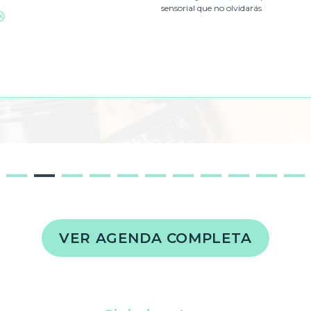
sensorial que no olvidarás
Web
1
2
3
4
5
6
7
8
9
10
11
VER AGENDA COMPLETA