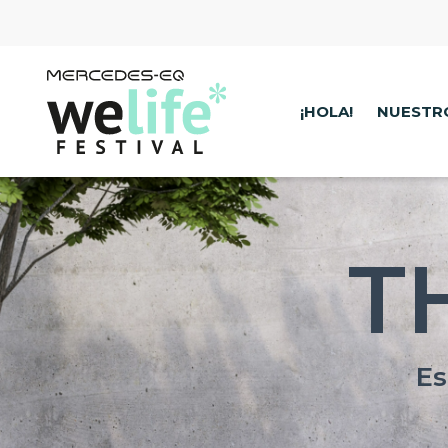
¡HOLA!
NUESTR
T
Es