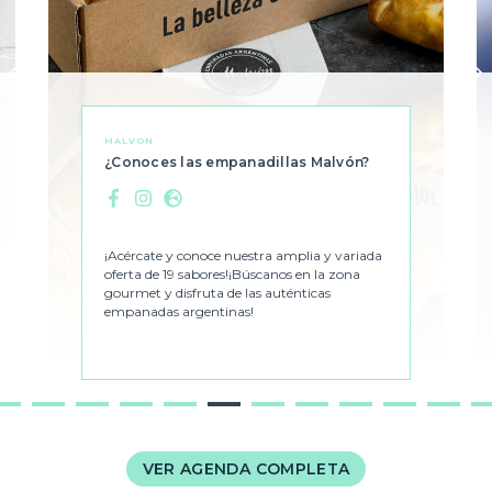
MALVON
¿Conoces las empanadillas Malvón?
Facebook
Instagram
Web
¡Acércate y conoce nuestra amplia y variada
oferta de 19 sabores!¡Búscanos en la zona
gourmet y disfruta de las auténticas
empanadas argentinas!
3
4
5
6
7
8
9
10
11
12
13
1
VER AGENDA COMPLETA