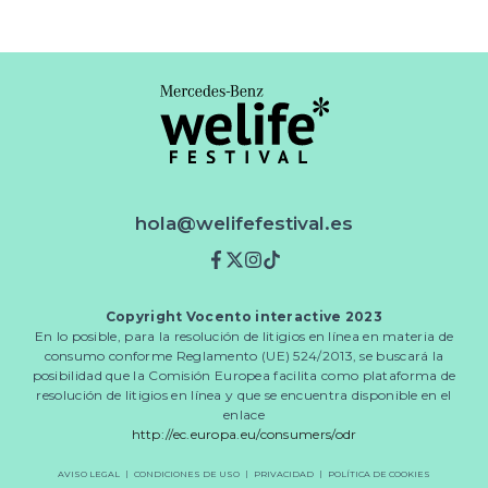
hola@welifefestival.es
Facebook
Twitter
Instagram
TikTok
Copyright Vocento interactive 2023
En lo posible, para la resolución de litigios en línea en materia de
consumo conforme Reglamento (UE) 524/2013, se buscará la
posibilidad que la Comisión Europea facilita como plataforma de
resolución de litigios en línea y que se encuentra disponible en el
enlace
http://ec.europa.eu/consumers/odr
AVISO LEGAL
CONDICIONES DE USO
PRIVACIDAD
POLÍTICA DE COOKIES